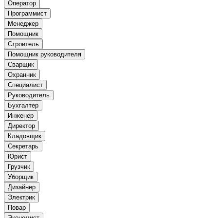
Оператор
Программист
Менеджер
Помощник
Строитель
Помощник руководителя
Сварщик
Охранник
Специалист
Руководитель
Бухгалтер
Инженер
Директор
Кладовщик
Секретарь
Юрист
Грузчик
Уборщик
Дизайнер
Электрик
Повар
Экономист