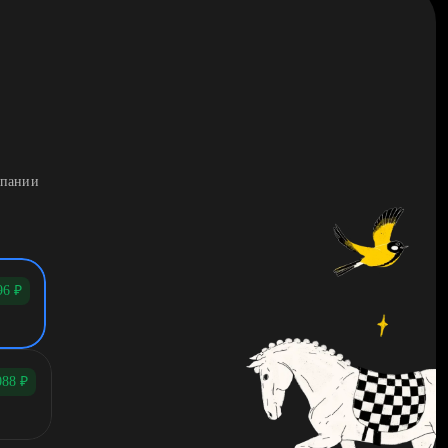
мпании
96
₽
088
₽