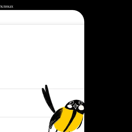
ткликах