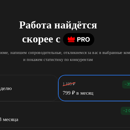
Работа найдётся
скорее
c
юме, напишем сопроводительные, откликнемся за вас в выбранные ко
и покажем статистику по конкурентам
1 195
₽
−3
еделю
799
₽
в месяц
−2 
3 месяца