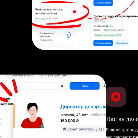
Вас выделя
Резюме ярко под
вас пригласят р