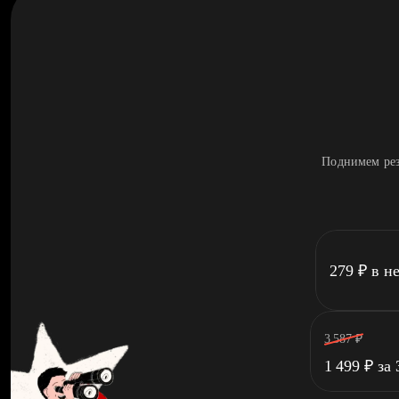
Поднимем рез
279
₽
в н
3 587
₽
1 499
₽
за 