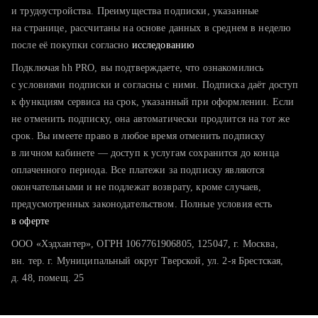
тратите много времени на поиск и вручную поднимаете
и трудоустройства. Преимущества подписки, указанные
резюме
на странице, рассчитаны на основе данных в среднем в неделю
после её покупки согласно
хотите сравнить себя с конкурентами и оценить шансы
исследованию
Подключая hh PRO, вы подтверждаете, что ознакомились
с условиями подписки и согласны с ними. Подписка даёт доступ
к функциям сервиса на срок, указанный при оформлении. Если
не отменить подписку, она автоматически продлится на тот же
срок. Вы имеете право в любое время отменить подписку
в личном кабинете — доступ к услугам сохранится до конца
оплаченного периода. Все платежи за подписку являются
окончательными и не подлежат возврату, кроме случаев,
предусмотренных законодательством. Полные условия есть
в оферте
ООО «Хэдхантер», ОГРН 1067761906805, 125047, г. Москва,
вн. тер. г. Муниципальный округ Тверской, ул. 2-я Брестская,
д. 48, помещ. 25