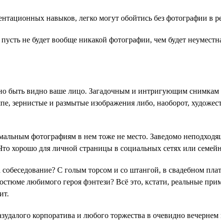
нтационных навыков, легко могут обойтись без фотографии в р
пусть не будет вообще никакой фотографии, чем будет неуместна
но быть видно ваше лицо. Загадочным и интригующим снимкам в
япе, зернистые и размытые изображения либо, наоборот, художе
мальным фотографиям в нем тоже не место. Заведомо неподходящ
Что хорошо для личной страницы в социальных сетях или семейн
на собеседование? С голым торсом и со штангой, в свадебном пла
костюме любимого героя фэнтези? Всё это, кстати, реальные при
ит.
зудалого корпоратива и любого торжества в очевидно вечернем н