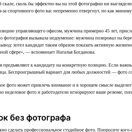
й скале, сколь бы эффектно вы на этой фотографии ни выгляде
из-за спортивного фото вас непременно отвергнут, но как мини
озицию управляющего офисом, мужчина примерно 45 лет, присл
о фотография вызывала недоумение: мужчина позировал на берег
 вывод: хотел кандидат таким образом показать активную жизне
ьной сфере», — вспоминает Наталья Богданова.
я предъявляют к кандидату на конкретную позицию. Если важны
лица. Беспроигрышный вариант для любых должностей — фото 
ое фото может привлечь внимание и в хорошем смысле выделить в
вно неделовое фото и работодатели игнорируют ваше резюме, по
ок без фотографа
жно сделать профессиональное студийное фото. Попросите кого-т