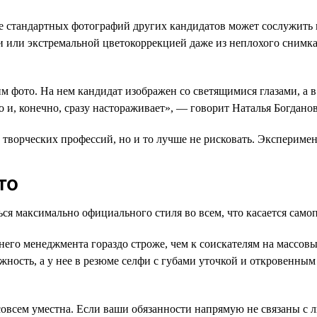
е стандартных фотографий других кандидатов может сослужить 
 или экстремальной цветокоррекцией даже из неплохого снимка
м фото. На нем кандидат изображен со светящимися глазами, а в
о и, конечно, сразу настораживает», — говорит Наталья Богданов
 творческих профессий, но и то лучше не рисковать. Экспериме
то
ся максимально официального стиля во всем, что касается само
его менеджмента гораздо строже, чем к соискателям на массовы
ность, а у нее в резюме селфи с губами уточкой и откровенным
совсем уместна. Если ваши обязанности напрямую не связаны с 