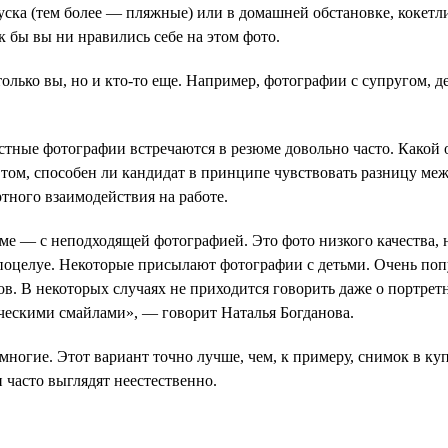
ска (тем более — пляжные) или в домашней обстановке, кокет
к бы вы ни нравились себе на этом фото.
лько вы, но и кто-то еще. Например, фотографии с супругом, д
стные фотографии встречаются в резюме довольно часто. Какой 
 том, способен ли кандидат в принципе чувствовать разницу м
ртного взаимодействия на работе.
е — с неподходящей фотографией. Это фото низкого качества, 
поцелуе. Некоторые присылают фотографии с детьми. Очень поп
ов. В некоторых случаях не приходится говорить даже о портр
ическими смайлами», — говорит Наталья Богданова.
многие. Этот вариант точно лучше, чем, к примеру, снимок в ку
 часто выглядят неестественно.