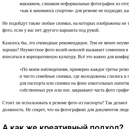
макияжем, слишком неформальные фотографии из отпу
«как я занимаюсь спортом» для резюме не подходят, ка
Не подойдут также любые снимки, на которых изображены не то
фото, если у вас нет другого варианта под рукой.
Казалось бы, это очевидные рекомендации. Тем не менее неуме
хорошо? Неуместное фото волей-неволей вызывает сомнения в
вписаться в корпоративную культуру. Всё это важно для комфо
«По моим наблюдениям, примерно каждое третье резюм
и чисто семейные снимки, где молодожены слились в 
для паспорта или снимки на фоне алкогольных напитк
собственных рук или ног, закрывают часть фото граф
Стоит ли использовать в резюме фото из паспорта? Так делают 
должность. Не секрет, что на фотографиях для документов люди
А как же креативный подход?