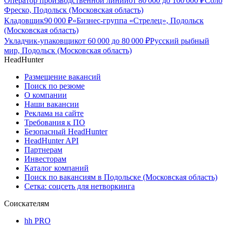
Оператор производственной линии
от
80 000
до
100 000
₽
Соло
Фреско, Подольск (Московская область)
Кладовщик
90 000
₽
«Бизнес-группа «Стрелец», Подольск
(Московская область)
Укладчик-упаковщик
от
60 000
до
80 000
₽
Русский рыбный
мир, Подольск (Московская область)
HeadHunter
Размещение вакансий
Поиск по резюме
О компании
Наши вакансии
Реклама на сайте
Требования к ПО
Безопасный HeadHunter
HeadHunter API
Партнерам
Инвесторам
Каталог компаний
Поиск по вакансиям в Подольске (Московская область)
Сетка: соцсеть для нетворкинга
Соискателям
hh PRO