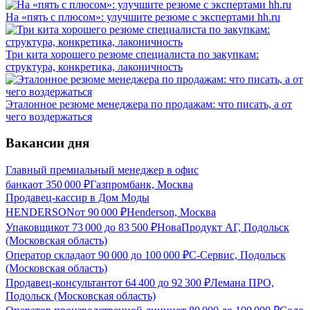
На «пять с плюсом»: улучшите резюме с экспертами hh.ru
Три кита хорошего резюме специалиста по закупкам:
структура, конкретика, лаконичность
Эталонное резюме менеджера по продажам: что писать, а от
чего воздержаться
Вакансии дня
Главный премиальный менеджер в офис
банка
от
350 000
₽
Газпромбанк, Москва
Продавец-кассир в Дом Моды
HENDERSON
от
90 000
₽
Henderson, Москва
Упаковщик
от
73 000
до
83 500
₽
НоваПродукт АГ, Подольск
(Московская область)
Оператор склада
от
90 000
до
100 000
₽
С-Сервис, Подольск
(Московская область)
Продавец-консультант
от
64 400
до
92 300
₽
Лемана ПРО,
Подольск (Московская область)