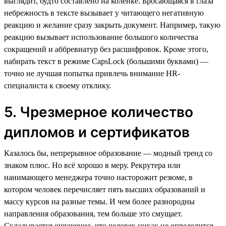
выглядит, будто составлено на коленке. Бросающаяся в глаза
небрежность в тексте вызывает у читающего негативную
реакцию и желание сразу закрыть документ. Например, такую
реакцию вызывает использование большого количества
сокращений и аббревиатур без расшифровок. Кроме этого,
набирать текст в режиме СapsLock (большими буквами) —
точно не лучшая попытка привлечь внимание HR-
специалиста к своему отклику.
5. Чрезмерное количество
дипломов и сертификатов
Казалось бы, непрерывное образование — модный тренд со
знаком плюс. Но всё хорошо в меру. Рекрутера или
нанимающего менеджера точно насторожит резюме, в
котором человек перечисляет пять высших образований и
массу курсов на разные темы. И чем более разнородны
направления образования, тем больше это смущает.
Складывается ощущение, что человек никак не определится,