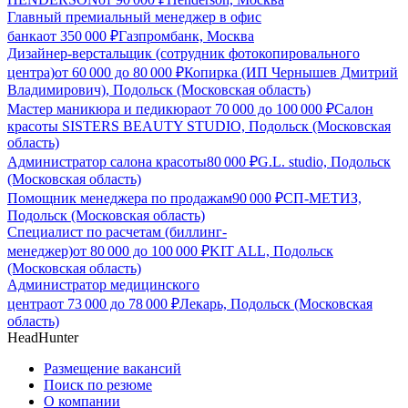
Главный премиальный менеджер в офис
банка
от
350 000
₽
Газпромбанк, Москва
Дизайнер-верстальщик (сотрудник фотокопировального
центра)
от
60 000
до
80 000
₽
Копирка (ИП Чернышев Дмитрий
Владимирович), Подольск (Московская область)
Мастер маникюра и педикюра
от
70 000
до
100 000
₽
Салон
красоты SISTERS BEAUTY STUDIO, Подольск (Московская
область)
Администратор салона красоты
80 000
₽
G.L. studio, Подольск
(Московская область)
Помощник менеджера по продажам
90 000
₽
СП-МЕТИЗ,
Подольск (Московская область)
Специалист по расчетам (биллинг-
менеджер)
от
80 000
до
100 000
₽
KIT ALL, Подольск
(Московская область)
Администратор медицинского
центра
от
73 000
до
78 000
₽
Лекарь, Подольск (Московская
область)
HeadHunter
Размещение вакансий
Поиск по резюме
О компании