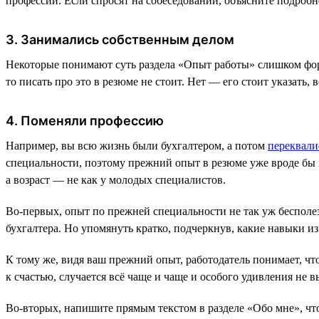
профессии. Если спросят на собеседовании, объясните подробн
3. Занимались собственным делом
Некоторые понимают суть раздела «Опыт работы» слишком форма
то писать про это в резюме не стоит. Нет — его стоит указать,
4. Поменяли профессию
Например, вы всю жизнь были бухгалтером, а потом
переквал
специальности, поэтому прежний опыт в резюме уже вроде бы и
а возраст — не как у молодых специалистов.
Во-первых, опыт по прежней специальности не так уж бесполезе
бухгалтера. Но упомянуть кратко, подчеркнув, какие навыки и
К тому же, видя ваш прежний опыт, работодатель понимает, что
к счастью, случается всё чаще и чаще и особого удивления не в
Во-вторых, напишите прямым текстом в разделе «Обо мне», что