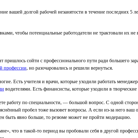
ение вашей долгой рабочей незанятости в течение последних 5 л
вками, чтобы потенциальные работодатели не трактовали их не 
нт пришлось сойти с профессионального пути ради большего зара
ой профессии
, но разочаровались и решили вернуться.
ногие. Есть учителя и врачи, которые уходили работать менедже
ли
водителями. Есть финансисты, которые уходили в творческие 
ете работу по специальности, — большой вопрос. С одной сторон
ъяснённый пробел тоже вызовет вопросы. А если из-за него ваш
лжен быть явно больше, то резюме может не пройти модерацию.
не», что в такой-то период вы пробовали себя в другой профе