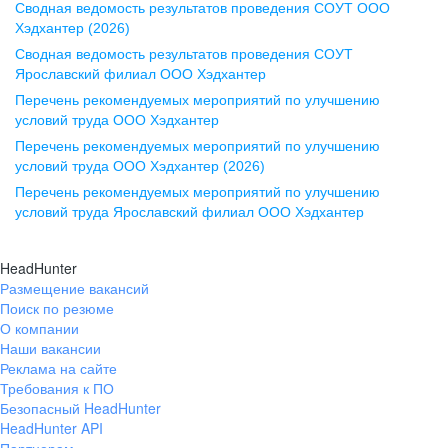
Сводная ведомость результатов проведения СОУТ ООО
ул. Комиссаржевской, д. 10,
Хэдхантер (2026)
офис 1212
Сводная ведомость результатов проведения СОУТ
+7 473 280-05-05
Ярославский филиал ООО Хэдхантер
pr@vrn.hh.ru
Перечень рекомендуемых мероприятий по улучшению
условий труда ООО Хэдхантер
Казань
Перечень рекомендуемых мероприятий по улучшению
ул. Спартаковская, д. 2А, этаж 3,
условий труда ООО Хэдхантер (2026)
помещение 15
Перечень рекомендуемых мероприятий по улучшению
условий труда Ярославский филиал ООО Хэдхантер
+7 843 212-12-50
pr@kzn.hh.ru
HeadHunter
Размещение вакансий
Екатеринбург
Поиск по резюме
ул. Боевых Дружин, стр. 20,
О компании
5 этаж, офис 505, 521
Наши вакансии
Реклама на сайте
+7 343 226-79-99
Требования к ПО
pr@ural.hh.ru
Безопасный HeadHunter
HeadHunter API
Краснодар