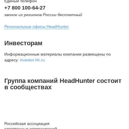
Единый телефон
+7 800 100-64-27
звонок из регионов России бесплатный
Региональные офисы HeadHunter
Москва
Инвесторам
внутригородская территория
Информационные материалы компании размещены по
Муниципальный округ Тверской,
адресу:
investor.hh.ru
2-я Брестская ул., д. 48,
помещение 25
+7 495 974-64-27
Группа компаний HeadHunter состоит
+7 495 980-64-27
в сообществах
+7 495 134-92-24
press@hh.ru
Санкт-Петербург
ул. Жуковского, д. 19, особняк
Российская ассоциация
Юргенса, 4 этаж
электронных коммуникаций