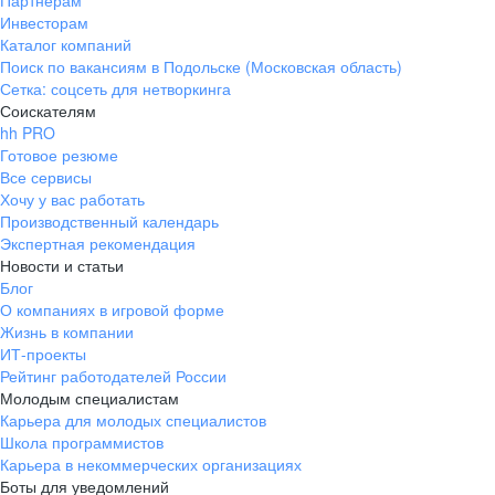
Партнерам
Инвесторам
ул. Янковского, д. 169, 7 этаж,
Каталог компаний
706 каб.
Поиск по вакансиям в Подольске (Московская область)
+7 861 205-55-57
Сетка: соцсеть для нетворкинга
pr@krd.hh.ru
Соискателям
hh PRO
Готовое резюме
Владивосток
Все сервисы
пер. Ланинский д. 4, офис 3.4
Хочу у вас работать
Производственный календарь
+7 423 202-33-28
Экспертная рекомендация
pr@dv.hh.ru
Новости и статьи
Блог
Новосибирск
О компаниях в игровой форме
Жизнь в компании
ул. Большевистская, д. 35,
ИТ-проекты
помещение 21
Рейтинг работодателей России
+7 383 207-94-64
Молодым специалистам
Карьера для молодых специалистов
pr@nsk.hh.ru
Школа программистов
Карьера в некоммерческих организациях
Минск
Боты для уведомлений