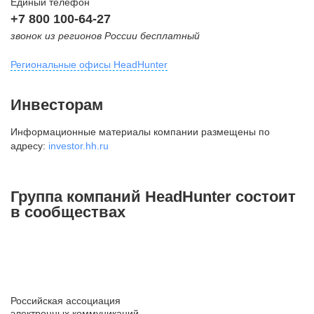
Единый телефон
+7 800 100-64-27
звонок из регионов России бесплатный
Региональные офисы HeadHunter
Москва
Инвесторам
внутригородская территория
Информационные материалы компании размещены по
Муниципальный округ Тверской,
адресу:
investor.hh.ru
2-я Брестская ул., д. 48,
помещение 25
+7 495 974-64-27
Группа компаний HeadHunter состоит
+7 495 980-64-27
в сообществах
+7 495 134-92-24
press@hh.ru
Санкт-Петербург
ул. Жуковского, д. 19, особняк
Российская ассоциация
Юргенса, 4 этаж
электронных коммуникаций