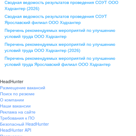
Сводная ведомость результатов проведения СОУТ ООО
ул. Комиссаржевской, д. 10,
Хэдхантер (2026)
офис 1212
Сводная ведомость результатов проведения СОУТ
+7 473 280-05-05
Ярославский филиал ООО Хэдхантер
pr@vrn.hh.ru
Перечень рекомендуемых мероприятий по улучшению
условий труда ООО Хэдхантер
Казань
Перечень рекомендуемых мероприятий по улучшению
ул. Спартаковская, д. 2А, этаж 3,
условий труда ООО Хэдхантер (2026)
помещение 15
Перечень рекомендуемых мероприятий по улучшению
условий труда Ярославский филиал ООО Хэдхантер
+7 843 212-12-50
pr@kzn.hh.ru
HeadHunter
Размещение вакансий
Екатеринбург
Поиск по резюме
ул. Боевых Дружин, стр. 20,
О компании
5 этаж, офис 505, 521
Наши вакансии
Реклама на сайте
+7 343 226-79-99
Требования к ПО
pr@ural.hh.ru
Безопасный HeadHunter
HeadHunter API
Краснодар