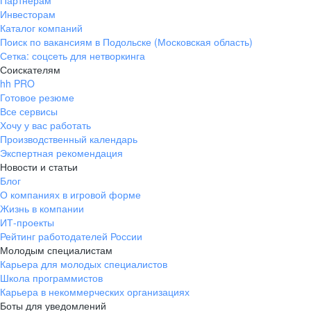
Партнерам
Инвесторам
ул. Янковского, д. 169, 7 этаж,
Каталог компаний
706 каб.
Поиск по вакансиям в Подольске (Московская область)
+7 861 205-55-57
Сетка: соцсеть для нетворкинга
pr@krd.hh.ru
Соискателям
hh PRO
Готовое резюме
Владивосток
Все сервисы
пер. Ланинский д. 4, офис 3.4
Хочу у вас работать
Производственный календарь
+7 423 202-33-28
Экспертная рекомендация
pr@dv.hh.ru
Новости и статьи
Блог
Новосибирск
О компаниях в игровой форме
Жизнь в компании
ул. Большевистская, д. 35,
ИТ-проекты
помещение 21
Рейтинг работодателей России
+7 383 207-94-64
Молодым специалистам
Карьера для молодых специалистов
pr@nsk.hh.ru
Школа программистов
Карьера в некоммерческих организациях
Минск
Боты для уведомлений