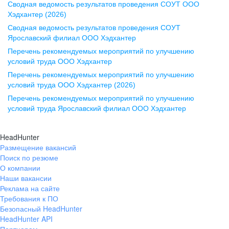
Сводная ведомость результатов проведения СОУТ ООО
ул. Комиссаржевской, д. 10,
Хэдхантер (2026)
офис 1212
Сводная ведомость результатов проведения СОУТ
+7 473 280-05-05
Ярославский филиал ООО Хэдхантер
pr@vrn.hh.ru
Перечень рекомендуемых мероприятий по улучшению
условий труда ООО Хэдхантер
Казань
Перечень рекомендуемых мероприятий по улучшению
ул. Спартаковская, д. 2А, этаж 3,
условий труда ООО Хэдхантер (2026)
помещение 15
Перечень рекомендуемых мероприятий по улучшению
условий труда Ярославский филиал ООО Хэдхантер
+7 843 212-12-50
pr@kzn.hh.ru
HeadHunter
Размещение вакансий
Екатеринбург
Поиск по резюме
ул. Боевых Дружин, стр. 20,
О компании
5 этаж, офис 505, 521
Наши вакансии
Реклама на сайте
+7 343 226-79-99
Требования к ПО
pr@ural.hh.ru
Безопасный HeadHunter
HeadHunter API
Краснодар