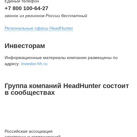
Единый телефон
+7 800 100-64-27
звонок из регионов России бесплатный
Региональные офисы HeadHunter
Москва
Инвесторам
внутригородская территория
Информационные материалы компании размещены по
Муниципальный округ Тверской,
адресу:
investor.hh.ru
2-я Брестская ул., д. 48,
помещение 25
+7 495 974-64-27
Группа компаний HeadHunter состоит
+7 495 980-64-27
в сообществах
+7 495 134-92-24
press@hh.ru
Санкт-Петербург
ул. Жуковского, д. 19, особняк
Российская ассоциация
Юргенса, 4 этаж
электронных коммуникаций