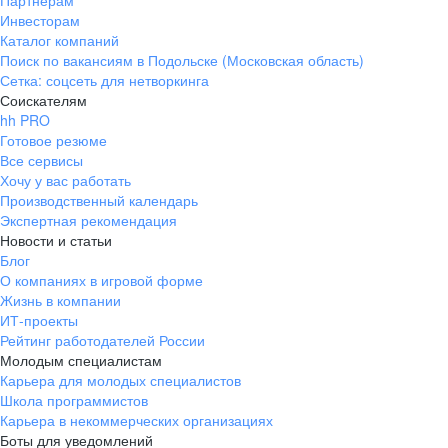
Партнерам
Инвесторам
ул. Янковского, д. 169, 7 этаж,
Каталог компаний
706 каб.
Поиск по вакансиям в Подольске (Московская область)
+7 861 205-55-57
Сетка: соцсеть для нетворкинга
pr@krd.hh.ru
Соискателям
hh PRO
Готовое резюме
Владивосток
Все сервисы
пер. Ланинский д. 4, офис 3.4
Хочу у вас работать
Производственный календарь
+7 423 202-33-28
Экспертная рекомендация
pr@dv.hh.ru
Новости и статьи
Блог
Новосибирск
О компаниях в игровой форме
Жизнь в компании
ул. Большевистская, д. 35,
ИТ-проекты
помещение 21
Рейтинг работодателей России
+7 383 207-94-64
Молодым специалистам
Карьера для молодых специалистов
pr@nsk.hh.ru
Школа программистов
Карьера в некоммерческих организациях
Минск
Боты для уведомлений