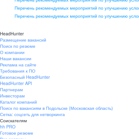
pr@ural.hh.ru
Перечень рекомендуемых мероприятий по улучшению услов
Перечень рекомендуемых мероприятий по улучшению усло
Новосибирск
ул. Большевистская, д. 35,
HeadHunter
помещение 21
Размещение вакансий
Поиск по резюме
+7 383 207-94-64
О компании
pr@nsk.hh.ru
Наши вакансии
Реклама на сайте
Требования к ПО
Безопасный HeadHunter
HeadHunter API
Партнерам
Инвесторам
Каталог компаний
Поиск по вакансиям в Подольске (Московская область)
Сетка: соцсеть для нетворкинга
Соискателям
hh PRO
Готовое резюме