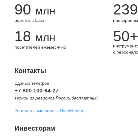
90
239
млн
резюме в базе
проверенны
18
50
млн
инструменто
посетителей ежемесячно
с персонал
Контакты
Единый телефон
+7 800 100-64-27
звонок из регионов России бесплатный
Региональные офисы HeadHunter
Москва
Инвесторам
внутригородская территория