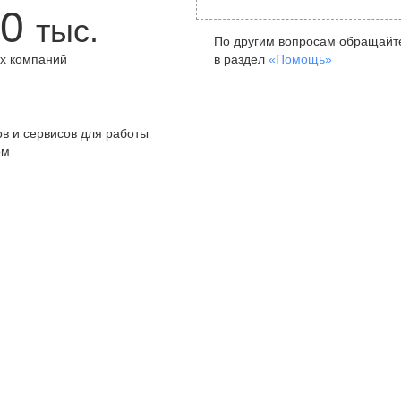
0
тыс.
По другим вопросам обращайт
х компаний
в раздел
«Помощь»
+
в и сервисов для работы
ом
Санкт-Петербург
Я
ул. Жуковского, д. 19, особняк
ул