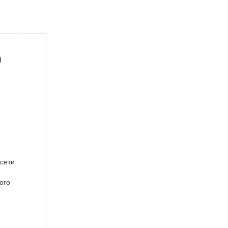
р
 сети
ого