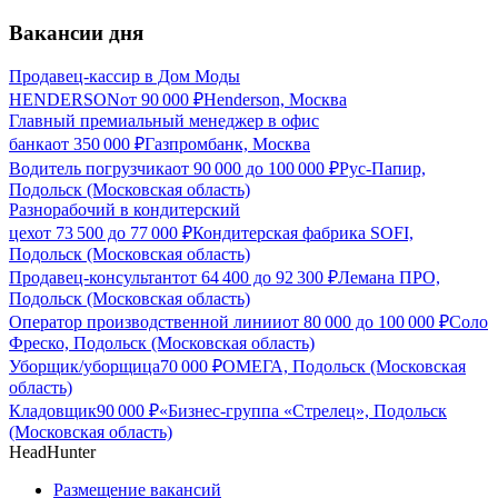
Вакансии дня
Продавец-кассир в Дом Моды
HENDERSON
от
90 000
₽
Henderson, Москва
Главный премиальный менеджер в офис
банка
от
350 000
₽
Газпромбанк, Москва
Водитель погрузчика
от
90 000
до
100 000
₽
Рус-Папир,
Подольск (Московская область)
Разнорабочий в кондитерский
цех
от
73 500
до
77 000
₽
Кондитерская фабрика SOFI,
Подольск (Московская область)
Продавец-консультант
от
64 400
до
92 300
₽
Лемана ПРО,
Подольск (Московская область)
Оператор производственной линии
от
80 000
до
100 000
₽
Соло
Фреско, Подольск (Московская область)
Уборщик/уборщица
70 000
₽
ОМЕГА, Подольск (Московская
область)
Кладовщик
90 000
₽
«Бизнес-группа «Стрелец», Подольск
(Московская область)
HeadHunter
Размещение вакансий