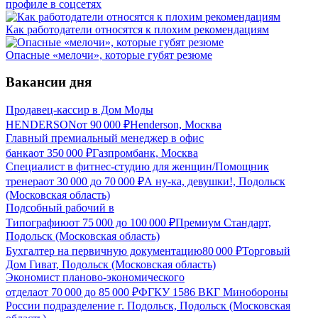
профиле в соцсетях
Как работодатели относятся к плохим рекомендациям
Опасные «мелочи», которые губят резюме
Вакансии дня
Продавец-кассир в Дом Моды
HENDERSON
от
90 000
₽
Henderson, Москва
Главный премиальный менеджер в офис
банка
от
350 000
₽
Газпромбанк, Москва
Специалист в фитнес-студию для женщин/Помощник
тренера
от
30 000
до
70 000
₽
А ну-ка, девушки!, Подольск
(Московская область)
Подсобный рабочий в
Типографию
от
75 000
до
100 000
₽
Премиум Стандарт,
Подольск (Московская область)
Бухгалтер на первичную документацию
80 000
₽
Торговый
Дом Гиват, Подольск (Московская область)
Экономист планово-экономического
отдела
от
70 000
до
85 000
₽
ФГКУ 1586 ВКГ Минобороны
России подразделение г. Подольск, Подольск (Московская