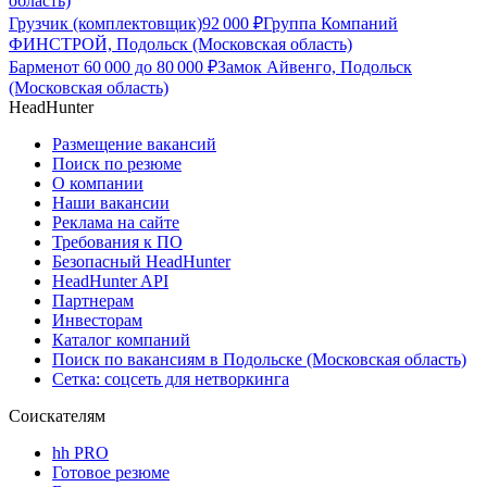
область)
Грузчик (комплектовщик)
92 000
₽
Группа Компаний
ФИНСТРОЙ, Подольск (Московская область)
Бармен
от
60 000
до
80 000
₽
Замок Айвенго, Подольск
(Московская область)
HeadHunter
Размещение вакансий
Поиск по резюме
О компании
Наши вакансии
Реклама на сайте
Требования к ПО
Безопасный HeadHunter
HeadHunter API
Партнерам
Инвесторам
Каталог компаний
Поиск по вакансиям в Подольске (Московская область)
Сетка: соцсеть для нетворкинга
Соискателям
hh PRO
Готовое резюме