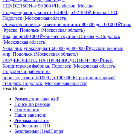
HENDERSON
от
90 000
₽
Henderson, Москва
Продавец-консультант
от
64 400
до
92 300
₽
Лемана ПРО,
Подольск (Московская область)
Оператор производственной линии
от
80 000
до
100 000
₽
Соло
Фреско, Подольск (Московская область)
Кладовщик
90 000
₽
«Бизнес-группа «Стрелец», Подольск
(Московская область)
Укладчик-упаковщик
от
60 000
до
80 000
₽
Русский рыбный
мир, Подольск (Московская область)
ГАРДЕРОБЩИК НА ПРОИЗВОДСТВО
44 000
₽
B&B
Кондитерская фабрика, Подольск (Московская область)
Подсобный рабочий на
производство
от
80 000
до
100 000
₽
Противопожарный
стандарт, Подольск (Московская область)
HeadHunter
Размещение вакансий
Поиск по резюме
О компании
Наши вакансии
Реклама на сайте
Требования к ПО
Безопасный HeadHunter