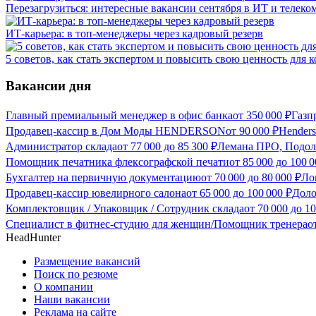
Перезагрузиться: интересные вакансии сентября в ИТ и телеко
ИТ-карьера: в топ-менеджеры через кадровый резерв
5 советов, как стать экспертом и повысить свою ценность для 
Вакансии дня
Главный премиальный менеджер в офис банка
от
350 000
₽
Газп
Продавец-кассир в Дом Моды HENDERSON
от
90 000
₽
Hender
Администратор склада
от
77 000
до
85 300
₽
Лемана ПРО, Подоль
Помощник печатника флексографской печати
от
85 000
до
100 0
Бухгалтер на первичную документацию
от
70 000
до
80 000
₽
Ло
Продавец-кассир ювелирного салона
от
65 000
до
100 000
₽
Доло
Комплектовщик / Упаковщик / Сотрудник склада
от
70 000
до
10
Специалист в фитнес-студию для женщин/Помощник тренера
о
HeadHunter
Размещение вакансий
Поиск по резюме
О компании
Наши вакансии
Реклама на сайте