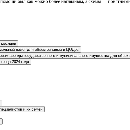
б помощи был как можно более наглядным, а схемы — понятными
2 месяцев
емельный налог для объектов связи и ЦОДов
оворам аренды государственного и муниципального имущества для объек
 конца 2024 года
пециалистов и их семей
й