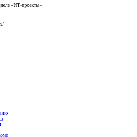
азделе «ИТ-проекты»
х!
ию