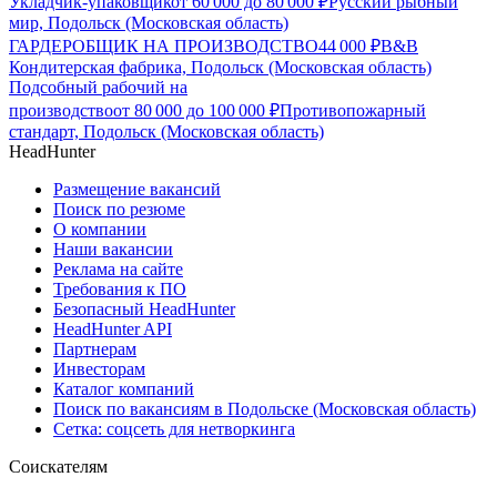
Укладчик-упаковщик
от
60 000
до
80 000
₽
Русский рыбный
мир, Подольск (Московская область)
ГАРДЕРОБЩИК НА ПРОИЗВОДСТВО
44 000
₽
B&B
Кондитерская фабрика, Подольск (Московская область)
Подсобный рабочий на
производство
от
80 000
до
100 000
₽
Противопожарный
стандарт, Подольск (Московская область)
HeadHunter
Размещение вакансий
Поиск по резюме
О компании
Наши вакансии
Реклама на сайте
Требования к ПО
Безопасный HeadHunter
HeadHunter API
Партнерам
Инвесторам
Каталог компаний
Поиск по вакансиям в Подольске (Московская область)
Сетка: соцсеть для нетворкинга
Соискателям