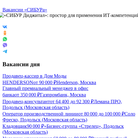
Вакансии «СИБУРа»
Вакансии дня
Продавец-кассир в Дом Моды
HENDERSON
от
90 000
₽
Henderson, Москва
Главный премиальный менеджер в офис
банка
от
350 000
₽
Газпромбанк, Москва
Продавец-консультант
от
64 400
до
92 300
₽
Лемана ПРО,
Подольск (Московская область)
Оператор производственной линии
от
80 000
до
100 000
₽
Соло
Фреско, Подольск (Московская область)
Кладовщик
90 000
₽
«Бизнес-группа «Стрелец», Подольск
(Московская область)