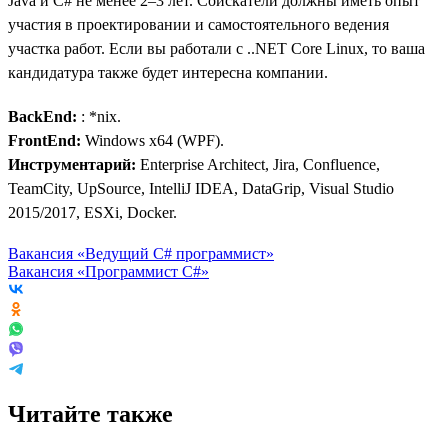
Java и C# не менее 2–3 лет. Соискатели должны иметь опыт
участия в проектировании и самостоятельного ведения
участка работ. Если вы работали с ..NET Core Linux, то ваша
кандидатура также будет интересна компании.
BackEnd:
: *nix.
FrontEnd:
Windows x64 (WPF).
Инструментарий:
Enterprise Architect, Jira, Confluence,
TeamCity, UpSource, IntelliJ IDEA, DataGrip, Visual Studio
2015/2017, ESXi, Docker.
Вакансия «Ведущий C# программист»
Вакансия «Программист C#»
Читайте также