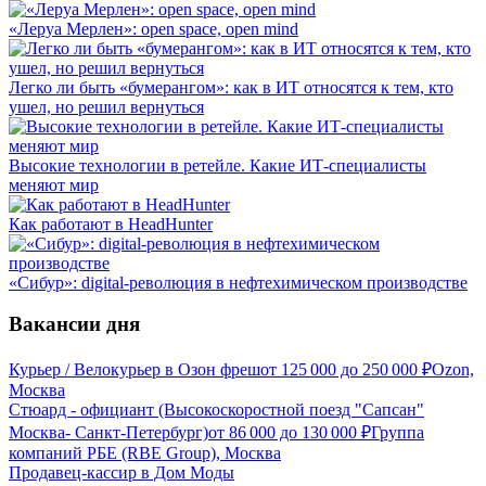
«Леруа Мерлен»: open space, open mind
Легко ли быть «бумерангом»: как в ИТ относятся к тем, кто
ушел, но решил вернуться
Высокие технологии в ретейле. Какие ИТ-специалисты
меняют мир
Как работают в HeadHunter
«Сибур»: digital-революция в нефтехимическом производстве
Вакансии дня
Курьер / Велокурьер в Озон фреш
от
125 000
до
250 000
₽
Ozon,
Москва
Стюард - официант (Высокоскоростной поезд "Сапсан"
Москва- Санкт-Петербург)
от
86 000
до
130 000
₽
Группа
компаний РБЕ (RBE Group), Москва
Продавец-кассир в Дом Моды