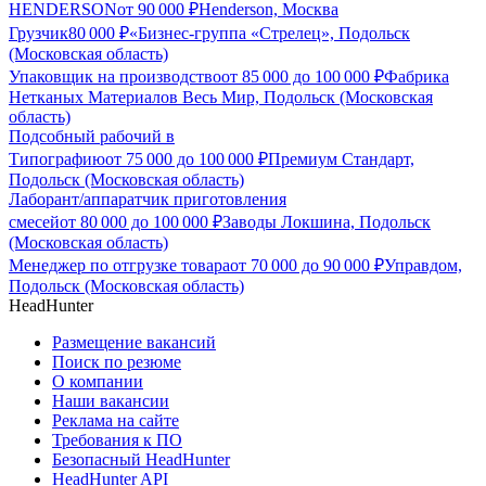
HENDERSON
от
90 000
₽
Henderson, Москва
Грузчик
80 000
₽
«Бизнес-группа «Стрелец», Подольск
(Московская область)
Упаковщик на производство
от
85 000
до
100 000
₽
Фабрика
Нетканых Материалов Весь Мир, Подольск (Московская
область)
Подсобный рабочий в
Типографию
от
75 000
до
100 000
₽
Премиум Стандарт,
Подольск (Московская область)
Лаборант/аппаратчик приготовления
смесей
от
80 000
до
100 000
₽
Заводы Локшина, Подольск
(Московская область)
Менеджер по отгрузке товара
от
70 000
до
90 000
₽
Управдом,
Подольск (Московская область)
HeadHunter
Размещение вакансий
Поиск по резюме
О компании
Наши вакансии
Реклама на сайте
Требования к ПО
Безопасный HeadHunter
HeadHunter API