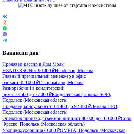
Вакансии дня
Продавец-кассир в Дом Моды
HENDERSON
от
90 000
₽
Henderson, Москва
Главный премиальный менеджер в офис
банка
от
350 000
₽
Газпромбанк, Москва
Разнорабочий в кондитерский
цех
от
73 500
до
77 000
₽
Кондитерская фабрика SOFI,
Подольск (Московская область)
Продавец-консультант
от
64 400
до
92 300
₽
Лемана ПРО,
Подольск (Московская область)
Оператор производственной линии
от
80 000
до
100 000
₽
Соло
Фреско, Подольск (Московская область)
Уборщик/уборщица
70 000
₽
ОМЕГА, Подольск (Московская