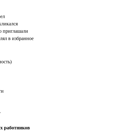
рел
кликался
го приглашали
влял в избранное
ность)
ти
у
х работников