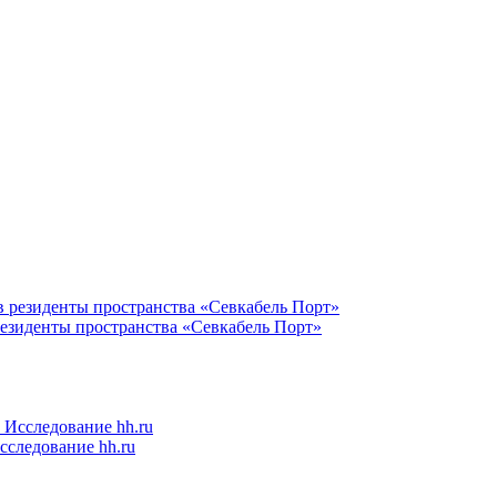
резиденты пространства «Севкабель Порт»
следование hh.ru