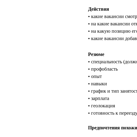
Действия
• какие вакансии смот
• на какие вакансии от
• на какую позицию е
• какие вакансии доба
Резюме
• специальность (долж
• профобласть
• опыт
• навыки
• график и тип занятос
• зарплата
• геолокация
• готовность к переезд
Предпочтения похожи