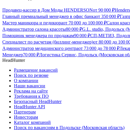
Продавец-кассир в Дом Моды HENDERSON
от
90 000
₽
Hender
Главный премиальный менеджер в офис банка
от
350 000
₽
Газп
Мастер маникюра и педикюра
от
70 000
до
100 000
₽
Салон крас
Администратор салона красоты
80 000
₽
G.L. studio, Подольск (
Помощник менеджера по продажам
90 000
₽
СП-МЕТИЗ, Подольс
Специалист по расчетам (биллинг-менеджер)
от
80 000
до
100 0
Администратор медицинского центра
от
73 000
до
78 000
₽
Лека
Менеджер
70 000
₽
Логистика Сервис, Подольск (Московская об
HeadHunter
Размещение вакансий
Поиск по резюме
О компании
Наши вакансии
Реклама на сайте
Требования к ПО
Безопасный HeadHunter
HeadHunter API
Партнерам
Инвесторам
Каталог компаний
Поиск по вакансиям в Подольске (Московская область)