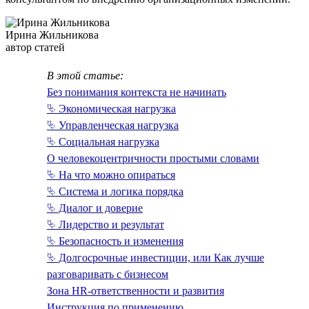
Ирина Жильникова
автор статей
В этой статье:
Без понимания контекста не начинать
⮱ Экономическая нагрузка
⮱ Управленческая нагрузка
⮱ Социальная нагрузка
О человекоцентричности простыми словами
⮱ На что можно опираться
⮱ Система и логика порядка
⮱ Диалог и доверие
⮱ Лидерство и результат
⮱ Безопасность и изменения
⮱ Долгосрочные инвестиции, или Как лучше
разговаривать с бизнесом
Зона HR-ответственности и развития
Инструкция по применению