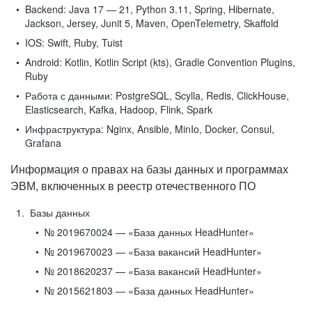
Backend:
Java 17 — 21, Python 3.11, Spring, Hibernate,
Jackson, Jersey, Junit 5, Maven, OpenTelemetry, Skaffold
IOS:
Swift, Ruby, Tuist
Android:
Kotlin, Kotlin Script (kts), Gradle Convention Plugins,
Ruby
Работа с данными:
PostgreSQL, Scylla, Redis, ClickHouse,
Elasticsearch, Kafka, Hadoop, Flink, Spark
Инфраструктура:
Nginx, Ansible, MinIo, Docker, Consul,
Grafana
Информация о правах на базы данных и программах
ЭВМ, включенных в реестр отечественного ПО
Базы данных
№ 2019670024 — «База данных HeadHunter»
№ 2019670023 — «База вакансий HeadHunter»
№ 2018620237 — «База вакансий HeadHunter»
№ 2015621803 — «База данных HeadHunter»