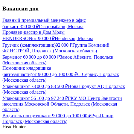
Вакансии дня
Главный премиальный менеджер в офис
банка
от
350 000
₽
Газпромбанк, Москва
Продавец-кассир в Дом Моды
HENDERSON
от
90 000
₽
Henderson, Москва
Грузчик (комплектовщик)
92 000
₽
Группа Компаний
ФИНСТРОЙ, Подольск (Московская область)
Бармен
от
60 000
до
80 000
₽
Замок Айвенго, Подольск
(Московская область)
Помощник кладовщика
(автозапчасти)
от
90 000
до
100 000
₽
С-Сервис, Подольск
(Московская область)
Упаковщик
от
73 000
до
83 500
₽
НоваПродукт АГ, Подольск
(Московская область)
Упаковщик
от
56 100
до
97 240
₽
ГКУ МО Центр Занятости
населения Московской Области, Подольск (Московская
область)
Водитель погрузчика
от
90 000
до
100 000
₽
Рус-Папир,
Подольск (Московская область)
HeadHunter