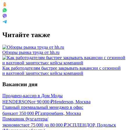
Читайте также
Обзоры рынка труда от hh.ru
Как работодателям быстрее закрывать вакансии с сезонной
и вахтовой занятостью: кейсы компаний
Вакансии дня
Продавец-кассир в Дом Моды
HENDERSON
от
90 000
₽
Henderson, Москва
Главный премиальный менеджер в офис
банка
от
350 000
₽
Газпромбанк, Москва
Помощник бухгалтера/
экономиста
от
75 000
до
80 000
₽
ЭСПЛЕНДОР, Подольск