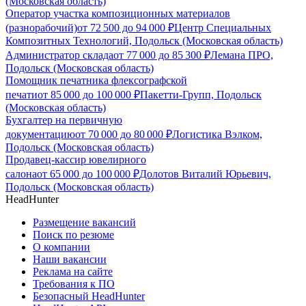
(Московская область)
Оператор участка композиционных материалов
(разнорабочий)
от
72 500
до
94 000
₽
Центр Специальных
Композитных Технологий, Подольск (Московская область)
Администратор склада
от
77 000
до
85 300
₽
Лемана ПРО,
Подольск (Московская область)
Помощник печатника флексографской
печати
от
85 000
до
100 000
₽
Пакетти-Групп, Подольск
(Московская область)
Бухгалтер на первичную
документацию
от
70 000
до
80 000
₽
Логистика Вэлком,
Подольск (Московская область)
Продавец-кассир ювелирного
салона
от
65 000
до
100 000
₽
Долотов Виталий Юрьевич,
Подольск (Московская область)
HeadHunter
Размещение вакансий
Поиск по резюме
О компании
Наши вакансии
Реклама на сайте
Требования к ПО
Безопасный HeadHunter