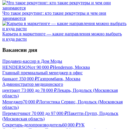
Что такое рекрутинг: кто такие рекрутеры и чем они
занимаются
Карьера в маркетинге — какие направления можно выбрать
и куда расти
Вакансии дня
Продавец-кассир в Дом Моды
HENDERSON
от
90 000
₽
Henderson, Москва
Главный премиальный менеджер в офис
банка
от
350 000
₽
Газпромбанк, Москва
Администратор медицинского
центра
от
73 000
до
78 000
₽
Лекарь, Подольск (Московская
область)
Менеджер
70 000
₽
Логистика Сервис, Подольск (Московская
область)
Перемотчик
от
70 000
до
97 000
₽
Пакетти-Групп, Подольск
(Московская область)
Секретарь-делопроизводитель
60 000
₽
УК