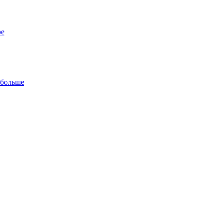
ре
 больше