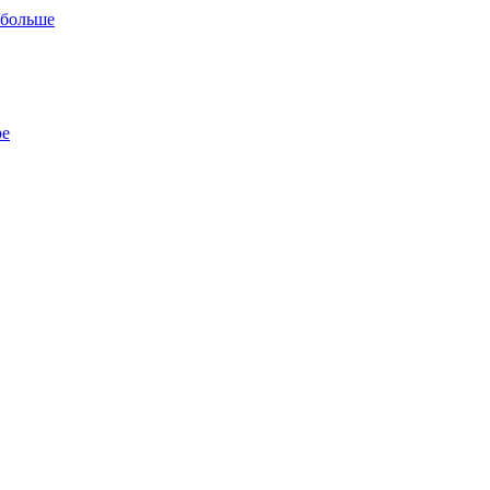
 больше
ре