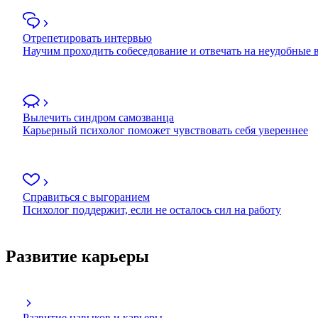
Отрепетировать интервью
Научим проходить собеседование и отвечать на неудобные
Вылечить синдром самозванца
Карьерный психолог поможет чувствовать себя увереннее
Справиться с выгоранием
Психолог поддержит, если не осталось сил на работу
Развитие карьеры
Развитие навыков и карьеры