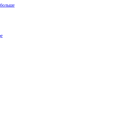
 больше
ре