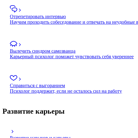
Отрепетировать интервью
Научим проходить собеседование и отвечать на неудобные
Вылечить синдром самозванца
Карьерный психолог поможет чувствовать себя увереннее
Справиться с выгоранием
Психолог поддержит, если не осталось сил на работу
Развитие карьеры
Развитие навыков и карьеры