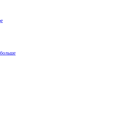
ре
 больше