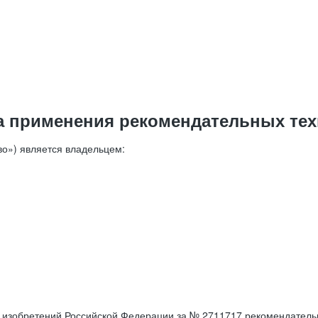
а применения рекомендательных тех
о») является владельцем:
е изобретений Российской Федерации за № 2711717 рекомендатель