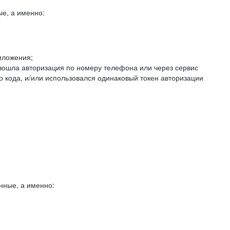
е, а именно:
иложения;
изошла авторизация по номеру телефона или через сервис
о кода, и/или использовался одинаковый токен авторизации
нные, а именно: