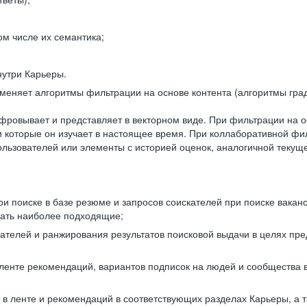
ом числе их семантика;
нутри Карьеры.
еняет алгоритмы фильтрации на основе контента (алгоритмы град
фровывает и представляет в векторном виде. При фильтрации на о
ли которые он изучает в настоящее время. При коллаборативной ф
льзователей или элементы с историей оценок, аналогичной текущ
и поиске в базе резюме и запросов соискателей при поиске вакан
рать наиболее подходящие;
одателей и ранжирования результатов поисковой выдачи в целях п
 ленте рекомендаций, вариантов подписок на людей и сообщества 
 в ленте и рекомендаций в соответствующих разделах Карьеры, а