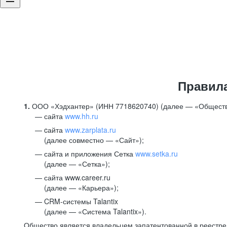
Правил
1.
ООО «Хэдхантер» (ИНН 7718620740) (далее — «Обществ
сайта
www.hh.ru
cайта
www.zarplata.ru
(далее совместно — «Сайт»);
сайта и приложения Сетка
www.setka.ru
(далее — «Сетка»);
сайта www.career.ru
(далее — «Карьера»);
CRM-системы Talantix
(далее — «Система Talantix»).
Общество является владельцем запатентованной в реестр