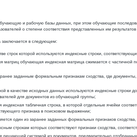
бучающую и рабочую базы данных, при этом обучающие последов
ователей о степени соответствия представленных им результатов 
 заключается в следующем:
ве строк которой используются индексные строки, соответствующ
ия матриц обучающая индексная матрица сжимается с частичной п
аранее заданным формальным признакам сходства, где документы,
ой в качестве исходных данных используются индексные строки д
ователей для документов из обучающей группы;
индексная табличная строка, в которой отдельные ячейки соответ
тствующего признака в поисковом выражении;
ляется один из заранее заданных формальных признаков сходства
ксным строкам которых соответствуют признаки сходства, соотве
е решающей системой из документов, предварительно отобранных 