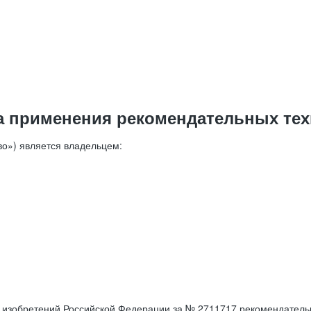
а применения рекомендательных тех
о») является владельцем:
е изобретений Российской Федерации за № 2711717 рекомендатель