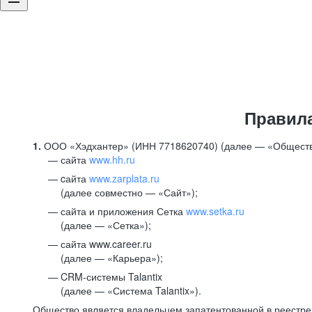
Правил
1.
ООО «Хэдхантер» (ИНН 7718620740) (далее — «Обществ
сайта
www.hh.ru
cайта
www.zarplata.ru
(далее совместно — «Сайт»);
сайта и приложения Сетка
www.setka.ru
(далее — «Сетка»);
сайта www.career.ru
(далее — «Карьера»);
CRM-системы Talantix
(далее — «Система Talantix»).
Общество является владельцем запатентованной в реестр