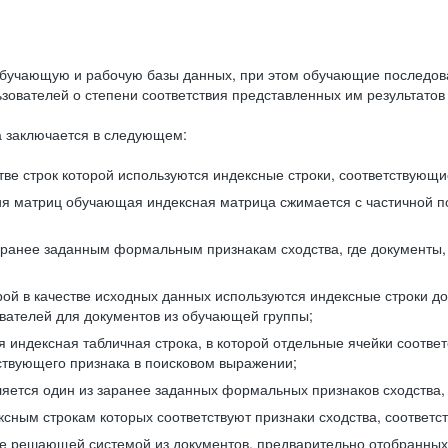
бучающую и рабочую базы данных, при этом обучающие последов
ователей о степени соответствия представленных им результатов 
 заключается в следующем:
ве строк которой используются индексные строки, соответствующ
ия матриц обучающая индексная матрица сжимается с частичной п
аранее заданным формальным признакам сходства, где документы,
ой в качестве исходных данных используются индексные строки д
ователей для документов из обучающей группы;
индексная табличная строка, в которой отдельные ячейки соответ
тствующего признака в поисковом выражении;
ляется один из заранее заданных формальных признаков сходства
ксным строкам которых соответствуют признаки сходства, соотве
е решающей системой из документов, предварительно отобранных 