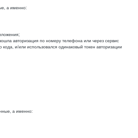
е, а именно:
иложения;
изошла авторизация по номеру телефона или через сервис
о кода, и/или использовался одинаковый токен авторизации
нные, а именно: