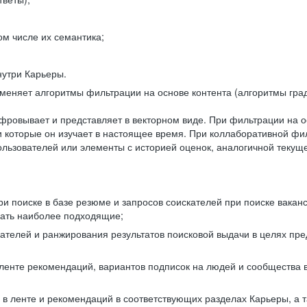
ом числе их семантика;
нутри Карьеры.
еняет алгоритмы фильтрации на основе контента (алгоритмы град
фровывает и представляет в векторном виде. При фильтрации на о
ли которые он изучает в настоящее время. При коллаборативной ф
льзователей или элементы с историей оценок, аналогичной текущ
и поиске в базе резюме и запросов соискателей при поиске вакан
рать наиболее подходящие;
одателей и ранжирования результатов поисковой выдачи в целях п
 ленте рекомендаций, вариантов подписок на людей и сообщества 
 в ленте и рекомендаций в соответствующих разделах Карьеры, а