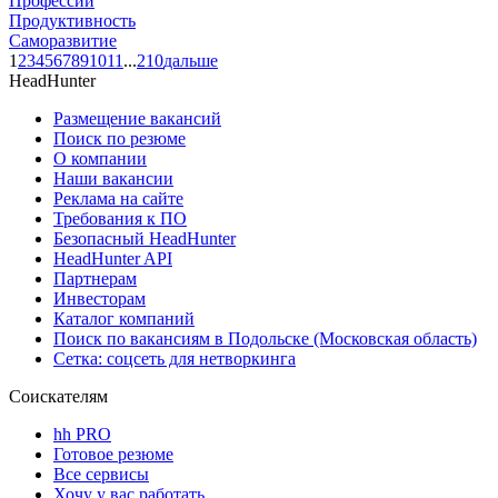
Профессии
Продуктивность
Саморазвитие
1
2
3
4
5
6
7
8
9
10
11
...
210
дальше
HeadHunter
Размещение вакансий
Поиск по резюме
О компании
Наши вакансии
Реклама на сайте
Требования к ПО
Безопасный HeadHunter
HeadHunter API
Партнерам
Инвесторам
Каталог компаний
Поиск по вакансиям в Подольске (Московская область)
Сетка: соцсеть для нетворкинга
Соискателям
hh PRO
Готовое резюме
Все сервисы
Хочу у вас работать