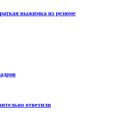
 краткая выжимка из резюме
кадров
твительно ответили