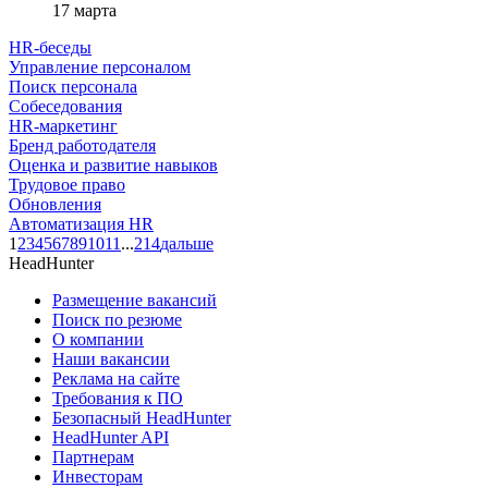
17 марта
HR-беседы
Управление персоналом
Поиск персонала
Собеседования
HR-маркетинг
Бренд работодателя
Оценка и развитие навыков
Трудовое право
Обновления
Автоматизация HR
1
2
3
4
5
6
7
8
9
10
11
...
214
дальше
HeadHunter
Размещение вакансий
Поиск по резюме
О компании
Наши вакансии
Реклама на сайте
Требования к ПО
Безопасный HeadHunter
HeadHunter API
Партнерам
Инвесторам