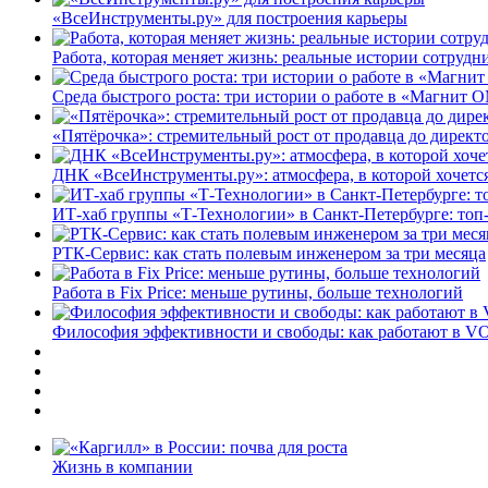
«ВсеИнструменты.ру» для построения карьеры
Работа, которая меняет жизнь: реальные истории сотруд
Среда быстрого роста: три истории о работе в «Магнит 
«Пятёрочка»: стремительный рост от продавца до директ
ДНК «ВсеИнструменты.ру»: атмосфера, в которой хочется
ИТ-хаб группы «Т-Технологии» в Санкт-Петербурге: топ
РТК-Сервис: как стать полевым инженером за три месяца
Работа в Fix Price: меньше рутины, больше технологий
Философия эффективности и свободы: как работают в V
Жизнь в компании