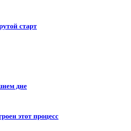
рутой старт
шнем дне
роен этот процесс