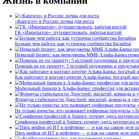
Жизнь в компании
«Каргилл» в России: почва для роста
ГК «Император»: путешествовать, работая вахтой
Больше чем работа: как устроены сообщества Билайна
Немалый бизнес: как менеджеры ММБ Альфа-Банка помо
Помощь не по скрипту: 5 историй поддержки и представ
Как работают в контакт-центре Альфа-Банка: богатый жи
Мобильный банкир в Альфа-Банке: профессия для актив
Формула стабильности Донстрой: масштаб, команда и уве
Не только юристы: кто развивает цифровые продукты «Ле
Симфония профессий в Sminex: почему здесь интересно н
Пять мифов об ИТ в нефтянке — и как на самом деле работ