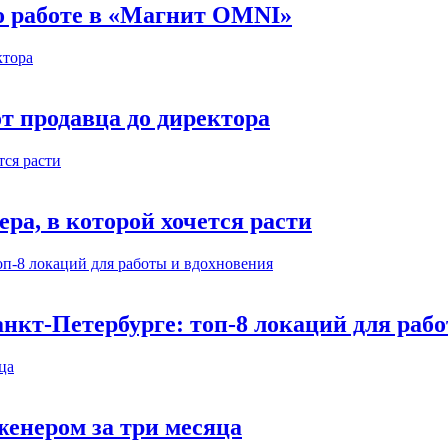
 о работе в «Магнит OMNI»
т продавца до директора
а, в которой хочется расти
нкт-Петербурге: топ-8 локаций для раб
енером за три месяца