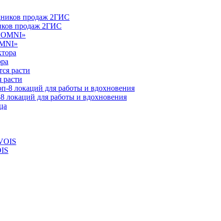
ников продаж 2ГИС
OMNI»
ора
 расти
-8 локаций для работы и вдохновения
OIS