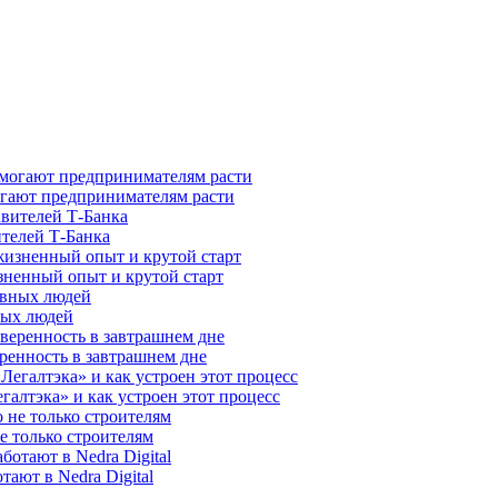
гают предпринимателям расти
ителей Т-Банка
зненный опыт и крутой старт
ных людей
ренность в завтрашнем дне
галтэка» и как устроен этот процесс
е только строителям
ают в Nedra Digital