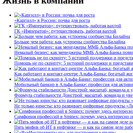
Жизнь в компании
«Каргилл» в России: почва для роста
ГК «Император»: путешествовать, работая вахтой
Больше чем работа: как устроены сообщества Билайна
Немалый бизнес: как менеджеры ММБ Альфа-Банка помо
Помощь не по скрипту: 5 историй поддержки и представ
Как работают в контакт-центре Альфа-Банка: богатый жи
Мобильный банкир в Альфа-Банке: профессия для актив
Формула стабильности Донстрой: масштаб, команда и уве
Не только юристы: кто развивает цифровые продукты «Ле
Симфония профессий в Sminex: почему здесь интересно н
Пять мифов об ИТ в нефтянке — и как на самом деле работ