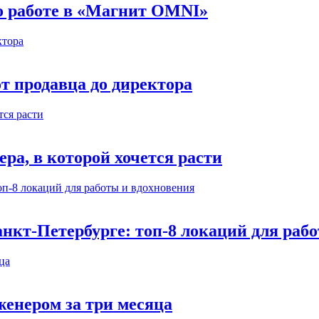
 о работе в «Магнит OMNI»
т продавца до директора
а, в которой хочется расти
нкт-Петербурге: топ-8 локаций для раб
енером за три месяца