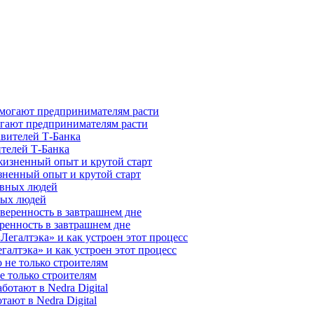
гают предпринимателям расти
ителей Т-Банка
зненный опыт и крутой старт
ных людей
ренность в завтрашнем дне
галтэка» и как устроен этот процесс
е только строителям
ают в Nedra Digital