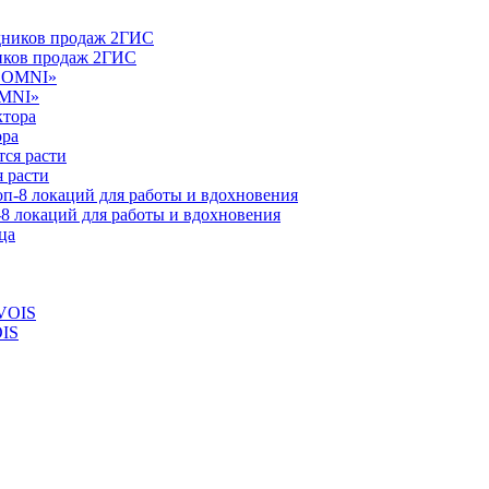
ников продаж 2ГИС
OMNI»
ора
 расти
-8 локаций для работы и вдохновения
OIS