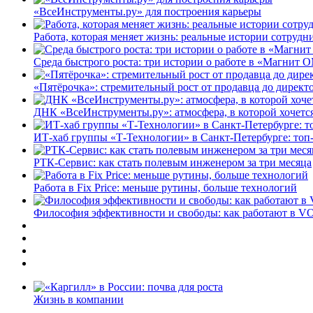
«ВсеИнструменты.ру» для построения карьеры
Работа, которая меняет жизнь: реальные истории сотруд
Среда быстрого роста: три истории о работе в «Магнит 
«Пятёрочка»: стремительный рост от продавца до директ
ДНК «ВсеИнструменты.ру»: атмосфера, в которой хочется
ИТ-хаб группы «Т-Технологии» в Санкт-Петербурге: топ
РТК-Сервис: как стать полевым инженером за три месяца
Работа в Fix Price: меньше рутины, больше технологий
Философия эффективности и свободы: как работают в V
Жизнь в компании