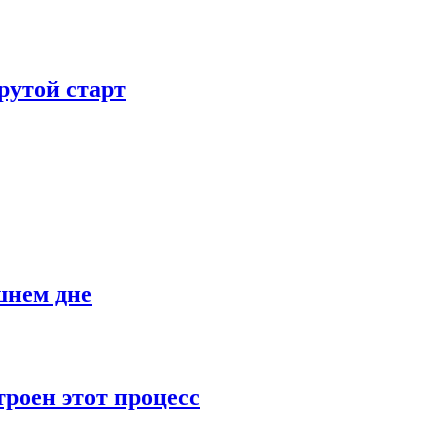
рутой старт
шнем дне
роен этот процесс