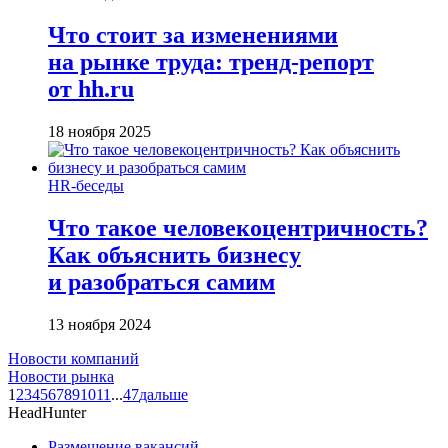
Что стоит за изменениями
на рынке труда: тренд-репорт
от hh.ru
18 ноября 2025
HR-беседы
Что такое человеко­центричность?
Как объяснить бизнесу
и разобраться самим
13 ноября 2024
Новости компаний
Новости рынка
1
2
3
4
5
6
7
8
9
10
11
...
47
дальше
HeadHunter
Размещение вакансий