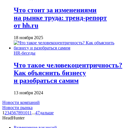
Что стоит за изменениями
на рынке труда: тренд-репорт
от hh.ru
18 ноября 2025
HR-беседы
Что такое человеко­центричность?
Как объяснить бизнесу
и разобраться самим
13 ноября 2024
Новости компаний
Новости рынка
1
2
3
4
5
6
7
8
9
10
11
...
47
дальше
HeadHunter
Размещение вакансий