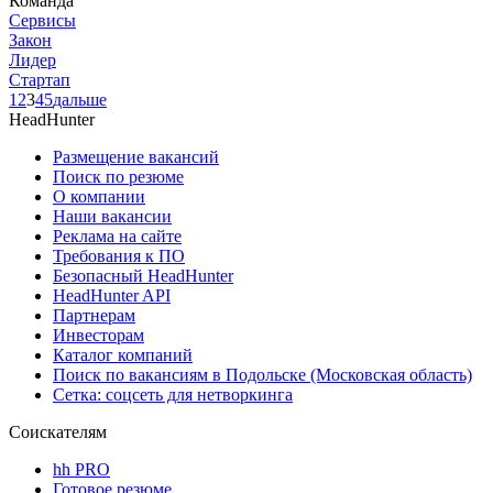
Команда
Сервисы
Закон
Лидер
Стартап
1
2
3
4
5
дальше
HeadHunter
Размещение вакансий
Поиск по резюме
О компании
Наши вакансии
Реклама на сайте
Требования к ПО
Безопасный HeadHunter
HeadHunter API
Партнерам
Инвесторам
Каталог компаний
Поиск по вакансиям в Подольске (Московская область)
Сетка: соцсеть для нетворкинга
Соискателям
hh PRO
Готовое резюме