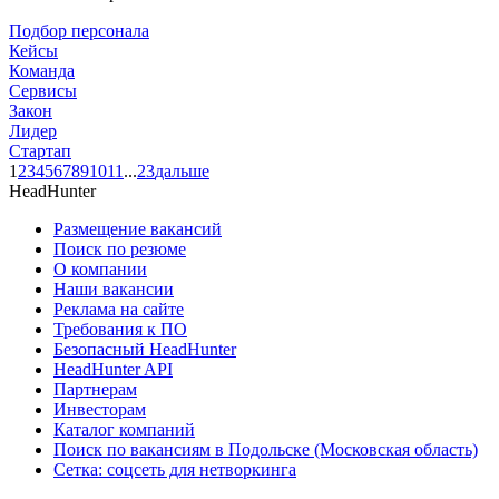
Подбор персонала
Кейсы
Команда
Сервисы
Закон
Лидер
Стартап
1
2
3
4
5
6
7
8
9
10
11
...
23
дальше
HeadHunter
Размещение вакансий
Поиск по резюме
О компании
Наши вакансии
Реклама на сайте
Требования к ПО
Безопасный HeadHunter
HeadHunter API
Партнерам
Инвесторам
Каталог компаний
Поиск по вакансиям в Подольске (Московская область)
Сетка: соцсеть для нетворкинга