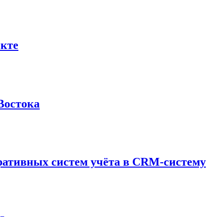
екте
Востока
поративных систем учёта в CRM-систему