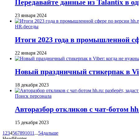
Передавайте данные из Talantix в о
23 января 2024
HR-беседы
Итоги 2023 года в промышленной сф
22 января 2024
Новый праздничный стикерпак в Vib
18 декабря 2023
Поиск персонала
Авторазбор откликов с чат-ботом hh.
15 декабря 2023
1
2
3
4
5
6
7
8
9
10
11
...
54
дальше
HeadHunter