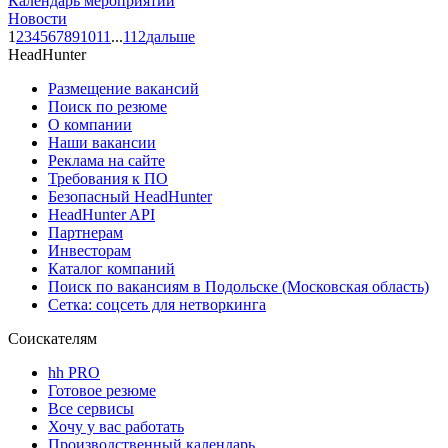
Календарь мероприятий
Новости
1
2
3
4
5
6
7
8
9
10
11
...
112
дальше
HeadHunter
Размещение вакансий
Поиск по резюме
О компании
Наши вакансии
Реклама на сайте
Требования к ПО
Безопасный HeadHunter
HeadHunter API
Партнерам
Инвесторам
Каталог компаний
Поиск по вакансиям в Подольске (Московская область)
Сетка: соцсеть для нетворкинга
Соискателям
hh PRO
Готовое резюме
Все сервисы
Хочу у вас работать
Производственный календарь