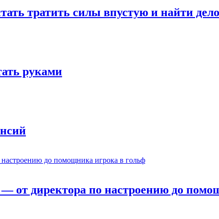
стать тратить силы впустую и найти дел
отать руками
ансий
— от директора по настроению до помощ