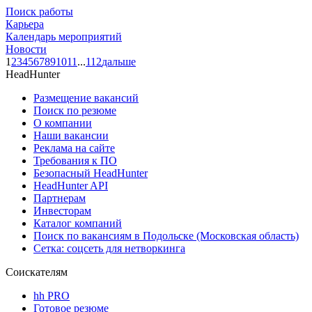
Поиск работы
Карьера
Календарь мероприятий
Новости
1
2
3
4
5
6
7
8
9
10
11
...
112
дальше
HeadHunter
Размещение вакансий
Поиск по резюме
О компании
Наши вакансии
Реклама на сайте
Требования к ПО
Безопасный HeadHunter
HeadHunter API
Партнерам
Инвесторам
Каталог компаний
Поиск по вакансиям в Подольске (Московская область)
Сетка: соцсеть для нетворкинга
Соискателям
hh PRO
Готовое резюме