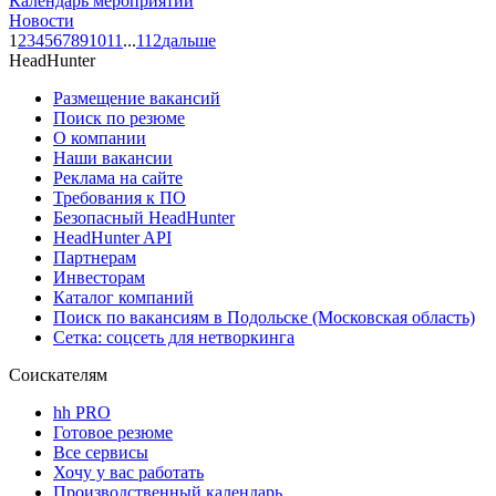
Календарь мероприятий
Новости
1
2
3
4
5
6
7
8
9
10
11
...
112
дальше
HeadHunter
Размещение вакансий
Поиск по резюме
О компании
Наши вакансии
Реклама на сайте
Требования к ПО
Безопасный HeadHunter
HeadHunter API
Партнерам
Инвесторам
Каталог компаний
Поиск по вакансиям в Подольске (Московская область)
Сетка: соцсеть для нетворкинга
Соискателям
hh PRO
Готовое резюме
Все сервисы
Хочу у вас работать
Производственный календарь