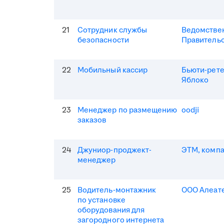
21
Сотрудник службы
Ведомствен
безопасности
Правитель
22
Мобильный кассир
Бьюти-рет
Яблоко
23
Менеджер по размещению
oodji
заказов
24
Джуниор-проджект-
ЭТМ, комп
менеджер
25
Водитель-монтажник
ООО Алеат
по установке
оборудования для
загородного интернета