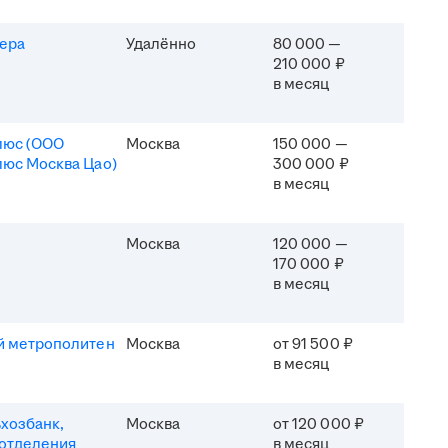
ера
Удалённо
80 000 —
210 000 ₽
в месяц
люс (ООО
Москва
150 000 —
юс Москва Цао)
300 000 ₽
в месяц
Москва
120 000 —
170 000 ₽
в месяц
й метрополитен
Москва
от 91 500 ₽
в месяц
хозбанк,
Москва
от 120 000 ₽
отделения
в месяц