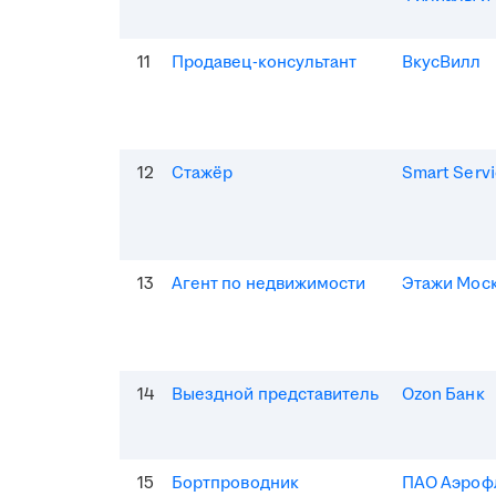
11
Продавец-консультант
ВкусВилл
12
Стажёр
Smart Serv
13
Агент по недвижимости
Этажи Мос
14
Выездной представитель
Ozon Банк
15
Бортпроводник
ПАО Аэроф