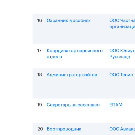
16
Охранник в особняк
ООО Частна
организаци
17
Координатор сервисного
ООО Юлиус
отдела
Руссланд
18
Администратор сайтов
ООО Тесис
19
Секретарь на ресепшен
ЕПАМ
20
Бортпроводник
ООО Авиак