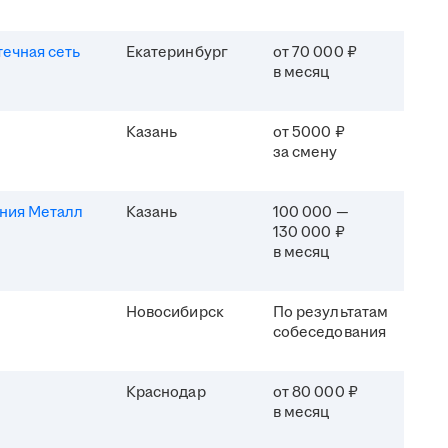
течная сеть
Екатеринбург
от 70 000 ₽
в месяц
Казань
от 5000 ₽
за смену
ния Металл
Казань
100 000 —
130 000 ₽
в месяц
Новосибирск
По результатам
собеседования
Краснодар
от 80 000 ₽
в месяц