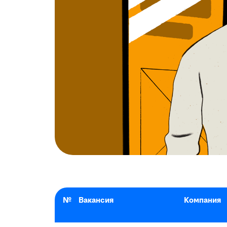
№
Вакансия
Компания