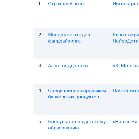
1
Страховой агент
Ингосстрах
2
Менеджер в отдел
Благотвор
фандрайзинга
НейроДети
3
Агент поддержки
VK, ВКонта
4
Специалист по продажам
ПАО Совко
банковских продуктов
5
Консультант по детскому
xHuman Sal
образованию