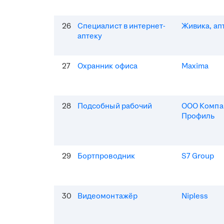
26
Специалист в интернет-
Живика, ап
аптеку
27
Охранник офиса
Maxima
28
Подсобный рабочий
ООО Компа
Профиль
29
Бортпроводник
S7 Group
30
Видеомонтажёр
Nipless