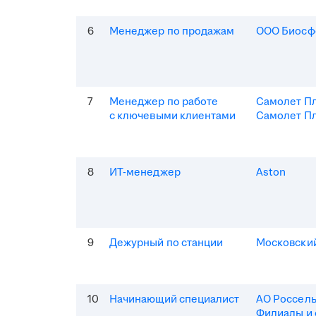
6
Менеджер по продажам
ООО Биосф
7
Менеджер по работе
Самолет П
с ключевыми клиентами
Самолет Пл
8
ИТ-менеджер
Aston
9
Дежурный по станции
Московски
10
Начинающий специалист
АО Россель
Филиалы и 