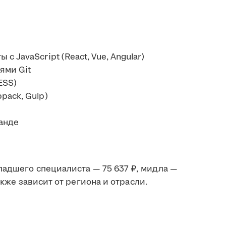
 JavaScript (React, Vue, Angular)
ями Git
ESS)
pack, Gulp)
манде
ладшего специалиста — 75 637 ₽, мидла —
акже зависит от региона и отрасли.