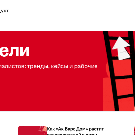
укт
ели
иалистов: тренды, кейсы и рабочие
Как «Ак Барс Дом» растит