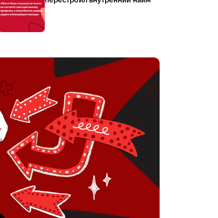
перестроил внутренний найм