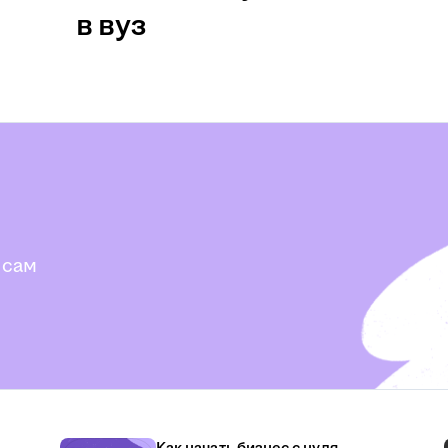
в вуз
 сам