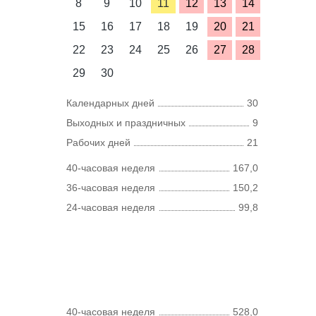
8
9
10
11
12
13
14
15
16
17
18
19
20
21
22
23
24
25
26
27
28
29
30
Календарных дней
30
Выходных и праздничных
9
Рабочих дней
21
40-часовая неделя
167,0
36-часовая неделя
150,2
24-часовая неделя
99,8
40-часовая неделя
528,0