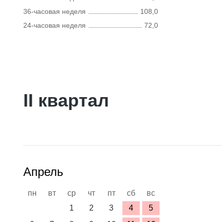
36-часовая неделя
108,0
24-часовая неделя
72,0
II квартал
Апрель
пн
вт
ср
чт
пт
сб
вс
1
2
3
4
5