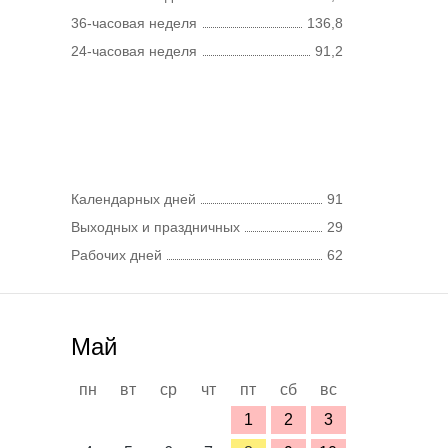
36-часовая неделя
136,8
24-часовая неделя
91,2
Календарных дней
91
Выходных и праздничных
29
Рабочих дней
62
Май
пн
вт
ср
чт
пт
сб
вс
1
2
3