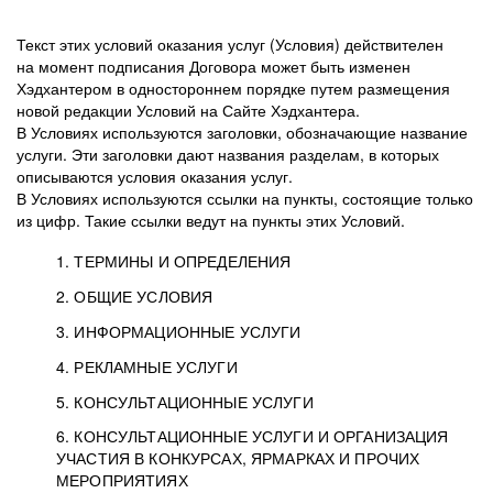
Текст этих условий оказания услуг (Условия) действителен
на момент подписания Договора может быть изменен
Хэдхантером в одностороннем порядке путем размещения
новой редакции Условий на Сайте Хэдхантера.
В Условиях используются заголовки, обозначающие название
услуги. Эти заголовки дают названия разделам, в которых
описываются условия оказания услуг.
В Условиях используются ссылки на пункты, состоящие только
из цифр. Такие ссылки ведут на пункты этих Условий.
1. ТЕРМИНЫ И ОПРЕДЕЛЕНИЯ
2. ОБЩИЕ УСЛОВИЯ
3. ИНФОРМАЦИОННЫЕ УСЛУГИ
1.1. Хэдхантер, или
Хэдхантер, ООО
4. РЕКЛАМНЫЕ УСЛУГИ
HeadHunter, или
«Хэдхантер», ИНН
2.1. Типы и статусы регистрации
5. КОНСУЛЬТАЦИОННЫЕ УСЛУГИ
Исполнитель
7718620740, адрес:
Типы регистрации
3.1. Предоставление доступа к базе данных
2.2. Активация услуг
6. КОНСУЛЬТАЦИОННЫЕ УСЛУГИ И ОРГАНИЗАЦИЯ
125047, г. Москва,
резюме с предложениями Соискателей
Описание и активация
УЧАСТИЯ В КОНКУРСАХ, ЯРМАРКАХ И ПРОЧИХ
2.1.1. Заказчику может быть присвоен один
4.0. Общие условия оказания рекламных услуг
внутригородская
о трудоустройстве с возможностью просмотра
МЕРОПРИЯТИЯХ
из Типов регистраций.
территория
4.0.1. Хэдхантер оказывает Заказчику услугу