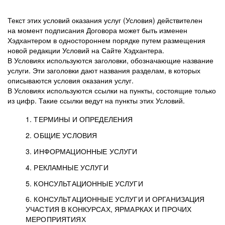
Текст этих условий оказания услуг (Условия) действителен
на момент подписания Договора может быть изменен
Хэдхантером в одностороннем порядке путем размещения
новой редакции Условий на Сайте Хэдхантера.
В Условиях используются заголовки, обозначающие название
услуги. Эти заголовки дают названия разделам, в которых
описываются условия оказания услуг.
В Условиях используются ссылки на пункты, состоящие только
из цифр. Такие ссылки ведут на пункты этих Условий.
1. ТЕРМИНЫ И ОПРЕДЕЛЕНИЯ
2. ОБЩИЕ УСЛОВИЯ
3. ИНФОРМАЦИОННЫЕ УСЛУГИ
1.1. Хэдхантер, или
Хэдхантер, ООО
4. РЕКЛАМНЫЕ УСЛУГИ
HeadHunter, или
«Хэдхантер», ИНН
2.1. Типы и статусы регистрации
5. КОНСУЛЬТАЦИОННЫЕ УСЛУГИ
Исполнитель
7718620740, адрес:
Типы регистрации
3.1. Предоставление доступа к базе данных
2.2. Активация услуг
6. КОНСУЛЬТАЦИОННЫЕ УСЛУГИ И ОРГАНИЗАЦИЯ
125047, г. Москва,
резюме с предложениями Соискателей
Описание и активация
УЧАСТИЯ В КОНКУРСАХ, ЯРМАРКАХ И ПРОЧИХ
2.1.1. Заказчику может быть присвоен один
4.0. Общие условия оказания рекламных услуг
внутригородская
о трудоустройстве с возможностью просмотра
МЕРОПРИЯТИЯХ
из Типов регистраций.
территория
4.0.1. Хэдхантер оказывает Заказчику услугу