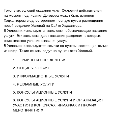
Текст этих условий оказания услуг (Условия) действителен
на момент подписания Договора может быть изменен
Хэдхантером в одностороннем порядке путем размещения
новой редакции Условий на Сайте Хэдхантера.
В Условиях используются заголовки, обозначающие название
услуги. Эти заголовки дают названия разделам, в которых
описываются условия оказания услуг.
В Условиях используются ссылки на пункты, состоящие только
из цифр. Такие ссылки ведут на пункты этих Условий.
1. ТЕРМИНЫ И ОПРЕДЕЛЕНИЯ
2. ОБЩИЕ УСЛОВИЯ
3. ИНФОРМАЦИОННЫЕ УСЛУГИ
1.1. Хэдхантер, или
Хэдхантер, ООО
4. РЕКЛАМНЫЕ УСЛУГИ
HeadHunter, или
«Хэдхантер», ИНН
2.1. Типы и статусы регистрации
5. КОНСУЛЬТАЦИОННЫЕ УСЛУГИ
Исполнитель
7718620740, адрес:
Типы регистрации
3.1. Предоставление доступа к базе данных
2.2. Активация услуг
6. КОНСУЛЬТАЦИОННЫЕ УСЛУГИ И ОРГАНИЗАЦИЯ
125047, г. Москва,
резюме с предложениями Соискателей
Описание и активация
УЧАСТИЯ В КОНКУРСАХ, ЯРМАРКАХ И ПРОЧИХ
2.1.1. Заказчику может быть присвоен один
4.0. Общие условия оказания рекламных услуг
внутригородская
о трудоустройстве с возможностью просмотра
МЕРОПРИЯТИЯХ
из Типов регистраций.
территория
4.0.1. Хэдхантер оказывает Заказчику услугу