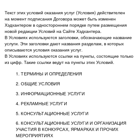
Текст этих условий оказания услуг (Условия) действителен
на момент подписания Договора может быть изменен
Хэдхантером в одностороннем порядке путем размещения
новой редакции Условий на Сайте Хэдхантера.
В Условиях используются заголовки, обозначающие название
услуги. Эти заголовки дают названия разделам, в которых
описываются условия оказания услуг.
В Условиях используются ссылки на пункты, состоящие только
из цифр. Такие ссылки ведут на пункты этих Условий.
1. ТЕРМИНЫ И ОПРЕДЕЛЕНИЯ
2. ОБЩИЕ УСЛОВИЯ
3. ИНФОРМАЦИОННЫЕ УСЛУГИ
1.1. Хэдхантер, или
Хэдхантер, ООО
4. РЕКЛАМНЫЕ УСЛУГИ
HeadHunter, или
«Хэдхантер», ИНН
2.1. Типы и статусы регистрации
5. КОНСУЛЬТАЦИОННЫЕ УСЛУГИ
Исполнитель
7718620740, адрес:
Типы регистрации
3.1. Предоставление доступа к базе данных
2.2. Активация услуг
6. КОНСУЛЬТАЦИОННЫЕ УСЛУГИ И ОРГАНИЗАЦИЯ
125047, г. Москва,
резюме с предложениями Соискателей
Описание и активация
УЧАСТИЯ В КОНКУРСАХ, ЯРМАРКАХ И ПРОЧИХ
2.1.1. Заказчику может быть присвоен один
4.0. Общие условия оказания рекламных услуг
внутригородская
о трудоустройстве с возможностью просмотра
МЕРОПРИЯТИЯХ
из Типов регистраций.
территория
4.0.1. Хэдхантер оказывает Заказчику услугу