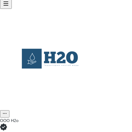
ООО
Н2о