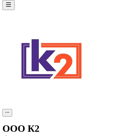
ООО
К2